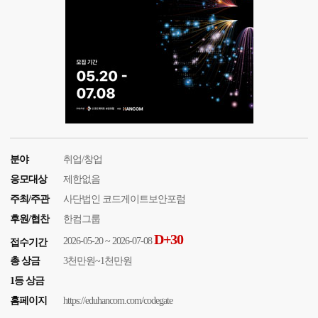
분야
취업/창업
응모대상
제한없음
주최/주관
사단법인 코드게이트보안포럼
후원/협찬
한컴그룹
D+30
2026-05-20 ~ 2026-07-08
접수기간
총 상금
3천만원~1천만원
1등 상금
홈페이지
https://eduhancom.com/codegate