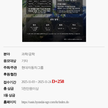
분야
과학/공학
응모대상
기타
주최/주관
현대자동차그룹
후원/협찬
D+258
2025-11-03 ~ 2025-11-24
접수기간
총 상금
5천만원이상
1등 상금
홈페이지
https://oasis.hyundai-ngv.com/kr/index.do